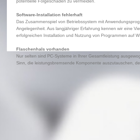
potentielle Folgeschäden zu vermeiden.
Software-Installation fehlerhaft
Das Zusammenspiel von Betriebssystem mit Anwendungsprog
Angelegenheit. Aus langjähriger Erfahrung kennen wir eine Vi
erfolgreichen Installation und Nutzung von Programmen auf W
Flaschenhals vorhanden
Nur selten sind PC-Systeme in Ihrer Gesamtleistung ausgew
Sinn, die leistungsbremsende Komponente auszutauschen, de